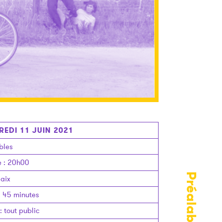
EDI 11 JUIN 2021
bles
e
: 20h00
Préalables
aix
:
45 minutes
:
tout public