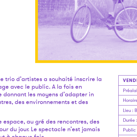
 trio d’artistes a souhaité inscrire la
VENDR
ge avec le public. A la fois en
Préala
se donnant les moyens d’adapter in
Horair
ntres, des environnements et des
Lieu
:
B
Durée
 espace, au gré des rencontres, des
our du jour. Le spectacle n’est jamais
Public
but à chaque fois.