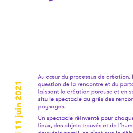
Au cœur du processus de création, le
question de la rencontre et du parta
vendredi 11 juin 2021
laissant la création poreuse et en 
situ le spectacle au grès des renco
paysages.
Un spectacle réinventé pour chaque
lieux, des objets trouvés et de l’hum
deux fois pareil, ce n’est que le dé