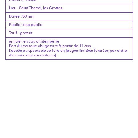
Lieu
:
Saint-Thomé, les Crottes
Durée
:
50 min
Public
:
tout public
Tarif
:
gratuit
Annulé
:
en cas d’intempérie
Port du masque obligatoire à partir de 11 ans.
L’accès au spectacle se fera en jauges limitées (entrées par ordre
d’arrivée des spectateurs).