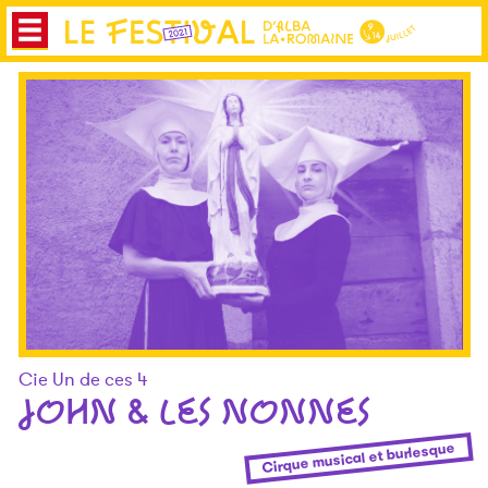
Cie Un de ces 4
JOHN & LES NONNES
Cirque musical et burlesque