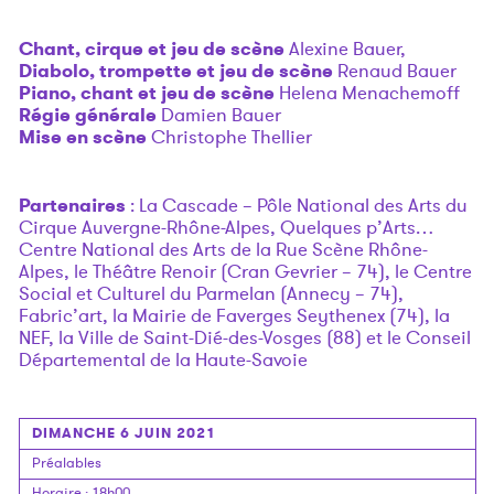
Chant, cirque et jeu de scène
Alexine Bauer,
Diabolo, trompette et jeu de scène
Renaud Bauer
Piano, chant et jeu de scène
Helena Menachemoff
Régie générale
Damien Bauer
Mise en scène
Christophe Thellier
Partenaires
: La Cascade – Pôle National des Arts du
Cirque Auvergne-Rhône-Alpes, Quelques p’Arts…
Centre National des Arts de la Rue Scène Rhône-
Alpes, le Théâtre Renoir (Cran Gevrier – 74), le Centre
Social et Culturel du Parmelan (Annecy – 74),
Fabric’art, la Mairie de Faverges Seythenex (74), la
NEF, la Ville de Saint-Dié-des-Vosges (88) et le Conseil
Départemental de la Haute-Savoie
DIMANCHE 6 JUIN 2021
Préalables
Horaire
: 18h00