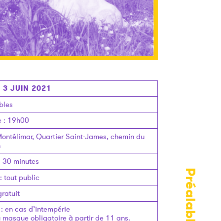
 3 JUIN 2021
bles
e
: 19h00
ontélimar, Quartier Saint-James, chemin du
n
:
30 minutes
Préalables
:
tout public
gratuit
:
en cas d’intempérie
u masque obligatoire à partir de 11 ans.