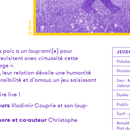
@ Mémé
 pair, a un loup-ami(e) pour
JEUDI
revisitent avec virtuosité cette
Préala
age ».
Horair
 leur relation dévoile une humanité
ibilité et d’amour, un jeu saisissant
Lieu
:
M
Jabro
re live !
Durée
Public
eurs
Vladimir Couprie et son loup-
Tarif
:
nore et co-auteur
Christophe
Annulé
Port d