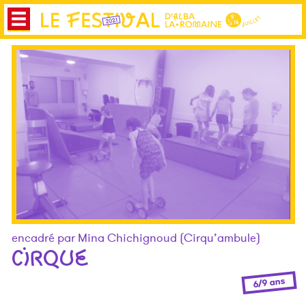
encadré par Mina Chichignoud (Cirqu’ambule)
CIRQUE
6/9 ans