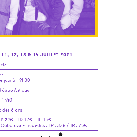
, 11, 12, 13 & 14 JUILLET 2021
cle
e
:
 jour à 19h30
héâtre Antique
:
1h40
:
dès 6 ans
TP 22€ – TR 17€ – TE 14€
 Cabarêve + Lieux-dits : TP : 32€ / TR : 25€