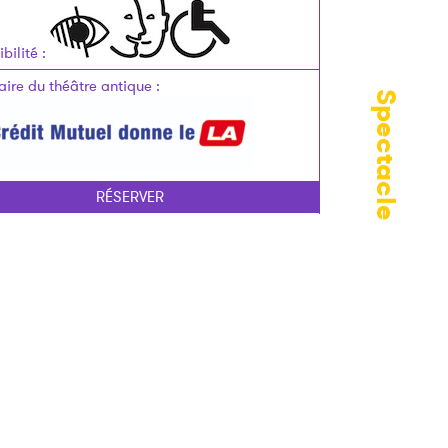
bilité
:
aire du théâtre antique
:
Spectacle
RÉSERVER