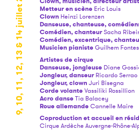
9, 10, 11, 12, 13 & 14 juillet 2021
Clown, musicien, directeur artis
Metteur en scène
Eric Louis
Clown
Heinzi Lorenzen
Danseuse, chanteuse, comédien
Comédien, chanteur
Sacha Ribei
Comédien, excentrique, chanteu
Musicien pianiste
Guilhem Fontes
Artistes de cirque
Danseuse, jongleuse
Diane Goss
Jongleur, danseur
Ricardo Serrao
Jongleur, clown
Juri Bisegna
Corde volante
Vassiliki Rossillion
Acro danse
Tia Balacey
Roue allemande
Cannelle Maire
Coproduction et accueil en rési
Cirque Ardèche Auvergne-Rhône-Al