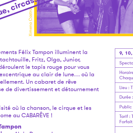
e, circassien et musical
Ximena Castro
ements Félix Tampon illuminent la
9, 10
chtouille, Fritz, Olga, Junior,
Specta
éroulent le tapis rouge pour vous
Horair
excentrique au clair de lune… où la
Chaque
uellement. Un cabaret de rêve
Lieu
:
T
se de divertissement et détournement
Durée
Public
ité où la chanson, le cirque et les
lcome au CABARÊVE !
Tarif
:
Forfait
 Tampon