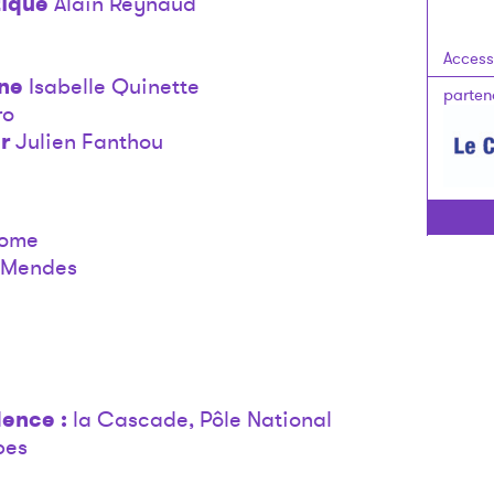
tique
Alain Reynaud
Accessi
ne
Isabelle Quinette
parten
ro
r
Julien Fanthou
iome
 Mendes
dence :
la Cascade, Pôle National
pes